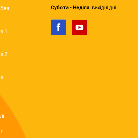
Субота - Неділя:
вихідні дні
 без
з 1
з 2
 з
лі
фт