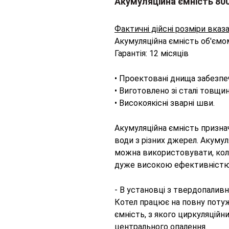
Акумуляційна ємність 800
Фактичні дійсні розміри вказа
Акумуляційна ємність об'ємо
Гарантія: 12 місяців
• Проектовані днища забезпе
• Виготовлено зі сталі товщи
• Високоякісні зварні шви.
Акумуляційна ємність признач
води з різних джерел. Акумуля
можна використовувати, коли
дуже високою ефективністю
- В установці з твердопалив
Котел працює на повну потуж
ємність, з якого циркуляційн
центрального опалення.