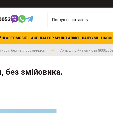
0053
ЙНІ АВТОМОБІЛІ
АСЕНІЗАТОР МУЛЬТИЛІФТ
ВАКУУМНІ НАСО
мності без теплообмінника
Акумуляційна ємність 8000л, бе
, без змійовика.