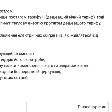
котлом.
ише протягом тарифу II (дешевший нічний тариф), тоді
опичує теплову енергію протягом дешевшого тарифу.
ючення електричних обігрівачів, які живляться від
ляційної ємності:
 віддає його за потреби,
у паливі, • зменшення частоти заправки котла,
завдяки безперервній циркуляції,
обутових потреб,
Пінополіуретан