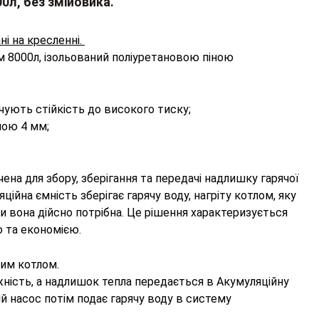
0л, без змійовика.
ні на кресленні.
м 8000л, ізольований поліуретановою піною
чують стійкість до високого тиску;
ною 4 мм;
ена для збору, зберігання та передачі надлишку гарячої
ційна ємність зберігає гарячу воду, нагріту котлом, яку
 вона дійсно потрібна. Це рішення характеризується
 та економією.
ним котлом.
ність, а надлишок тепла передається в Акумуляційну
ий насос потім подає гарячу воду в систему