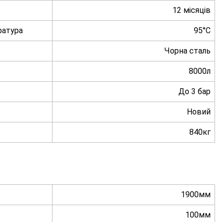
12 місяців
ратура
95°C
Чорна сталь
8000л
До 3 бар
Новий
840кг
1900мм
100мм