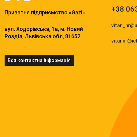
+38
06
Приватне підприємство «Gazi»
vitan_nr@u
вул. Ходорівська, 1а, м. Новий
Розділ, Львівська обл, 81652
vitannr@ic
Вся контактна інформація